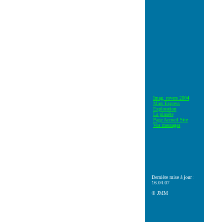
Imag. rovers 2004
Mars Express
Exploration
La planète
Page Accueil Site
Vos messages
Dernière mise à jour :
16.04.07
© JMM