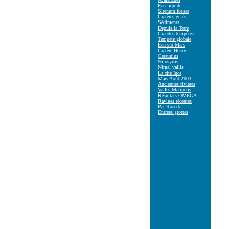
Eau liquide
Sirenum fossae
Cratères gelés
Sédiments
Depuis la Terre
Grandes tempêtes
Tempête globale
Eau sur Mars
Cratère Henry
Ceraunius
Nilosyrtis
Nirgal vallis
La cité Inca
Mars Août 2003
Anciennes rivières
Valles Marineris
Résultats OMEGA
Ravines récentes
Par Rosetta
Entrées grottes