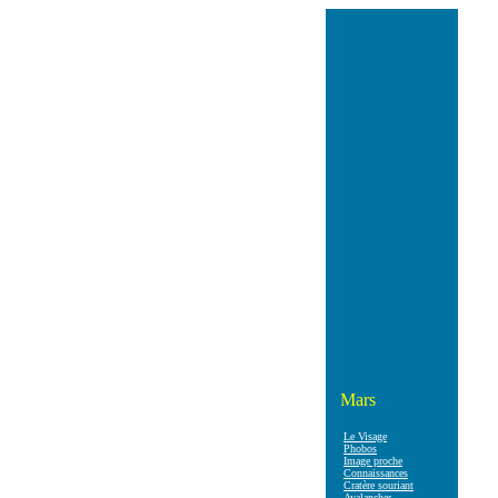
Mars
Le Visage
Phobos
Image proche
Connaissances
Cratère souriant
Avalanches