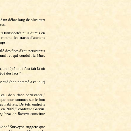
 à un débat long de plusieurs
ses.
s transportés puis durcis en
s comme les traces d'anciens
emps.
é des flots d'eau persistants
urnit et qui conduit la
Mars
 un dépôt qui s'est fait là où
sédé des lacs."
ère sud (non nommé à ce jour)
'eau de surface persistante,"
e que nous sommes sur le bon
s habitats. De tels endroits
en 2009," continue Garvin.
xploration Rovers
, constitue
lobal Surveyor
suggère que