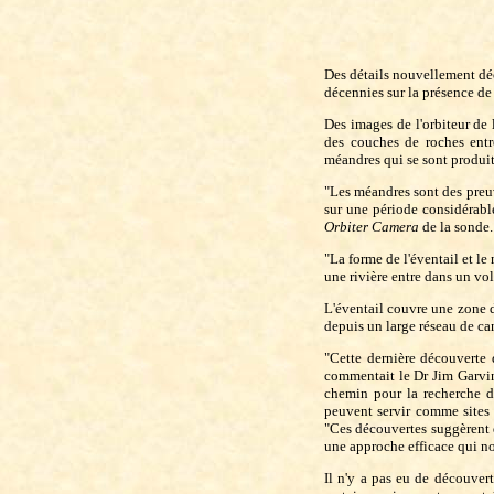
Des détails nouvellement déc
décennies sur la présence de 
Des images de l'orbiteur d
des couches de roches entre
méandres qui se sont produit
"Les méandres sont des preuv
sur une période considérabl
Orbiter Camera
de la sonde.
"La forme de l'éventail et le
une rivière entre dans un volu
L'éventail couvre une zone d
depuis un large réseau de ca
"Cette dernière découverte 
commentait le Dr Jim Garvin
chemin pour la recherche de
peuvent servir comme sites 
"Ces découvertes suggèrent 
une approche efficace qui nou
Il n'y a pas eu de découver