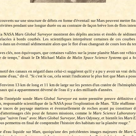
ouverts sur une structure de débris en forme d'éventail sur Mars peuvent mettre fin
rivières pendant une longue durée ou au contraire de façon brève lors de flots inten
e la NASA
Mars Global Surveyor
montrent des dépôts anciens et érodés de sédiment
lacées à bords courbés. Les scientifiques interprètent certaines de ces courbe
s dans un éventail sédimentaire alors que le flot d'eau changeait de cours lors du t
es clés, non équivoques, que certaines vallées sur la jeune planète Mars ont véhicul
e de temps," disait le Dr Michael Malin de
Malin Space Science Systems
qui a fo
 motif des canaux en négatif dans celui-ci suggèrent qu'il y a pu y avoir un vrai delta,
me d'eau," dit-il. "Si c'est le cas, cela serait l'indicateur le plus fort que Mars a pos
'environ 13 km de long et 11 km de large sur les pentes d'un cratère de l'hémisph
naux qui a apparemment déversé de l'eau il y a des milliards d'années.
de l'intrépide sonde
Mars Global Surveyor
est notre première preuve définitive d
, responsable scientifique de la NASA pour l'exploration de Mars. "Elle réaffirm
 traces de paysage martiens et éventuellement de roches ayant pu constituer de
d'atterrissages clés pour de futures missions, comme le
Mars Science Laboratory
que "suivre l'eau" avec
Mars Global Surveyor
,
Mars Odyssey
, et bientôt les
Mars E
s permettra en final de comprendre l'histoire des habitats sur la planète rouge."
te d'eau liquide sur Mars, quoiqu'une des précédentes images majeures de
Mars G