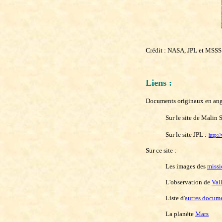
Crédit : NASA, JPL et MSSS
Liens :
Documents originaux en angl
Sur le site de Malin
Sur le site JPL :
http:
Sur ce site :
Les images des
missi
L'observation de
Val
Liste d'
autres docum
La planète
Mars