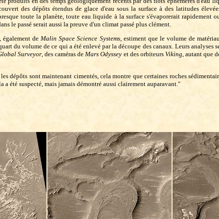
été produits en des temps géologiquement récents par des flots éphémères d'eau liq
couvert des dépôts étendus de glace d'eau sous la surface à des latitudes élevé
presque toute la planète, toute eau liquide à la surface s'évaporerait rapidement ou
dans le passé serait aussi la preuve d'un climat passé plus clément.
t, également de
Malin Space Science Systems
, estiment que le volume de matériau
quart du volume de ce qui a été enlevé par la découpe des canaux. Leurs analyses s
lobal Surveyor
, des caméras de
Mars Odyssey
et des orbiteurs
Viking
, autant que 
 les dépôts sont maintenant cimentés, cela montre que certaines roches sédimentai
ela a été suspecté, mais jamais démontré aussi clairement auparavant."