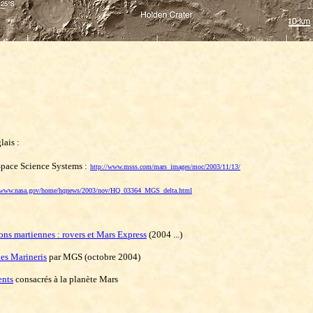
ais :
 Space Science Systems :
http://www.msss.com/mars_images/moc/2003/11/13/
//www.nasa.gov/home/hqnews/2003/nov/HQ_03364_MGS_delta.html
ons martiennes : rovers et Mars Express
(2004 ...)
les Marineris
par MGS (octobre 2004)
ents
consacrés à la planète Mars