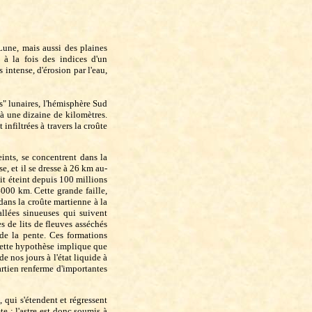
Lune, mais aussi des plaines
 à la fois des indices d'un
ntense, d'érosion par l'eau,
s" lunaires, l'hémisphère Sud
à une dizaine de kilomètres.
nfiltrées à travers la croûte
ints, se concentrent dans la
e, et il se dresse à 26 km au-
it éteint depuis 100 millions
 4000 km. Cette grande faille,
dans la croûte martienne à la
llées sinueuses qui suivent
es de lits de fleuves asséchés
 de la pente. Ces formations
 cette hypothèse implique que
e nos jours à l'état liquide à
artien renferme d'importantes
 qui s'étendent et régressent
te ; l'astre est donc soumis à