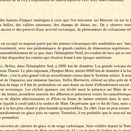
 des bassins d'impact analogues à ceux que l'on rencontre sur Mercure ou sur la 
 failles, des vallées sinueuses, des champs de dunes, etc. On y observe tout
ncien et des preuves d'une activité tectonique, de phénomènes de volcanisme très i
est occupé en majeure partie par des plaines volcaniques très semblables aux "mer
s tourmenté, avec une prédominance de grands cratères, de dimensions supérieures 
raisemblablement de ce que, dans l'hémisphère Nord, les coulées de lave qui se sont i
 fait disparaître les cratères qui s'étaient formé à une époque antérieure.
ct,
Hellas
, dans l'hémisphère Sud, a 2000 km de diamètre. Les grands volcans éte
lateau Tharsis. Le plus imposant,
Olympus Mons
, atteint 6000 km de diamètre à la bas
rs ; c'est le plus grand volcan actuellement connu dans le Système solaire. Il sera
ud de l'équateur, une immense fracture,
Valles Marineris
, s'étend sur plus près de
km de large et 6 km de profondeur, est sans doute un fossé d'effondrement ouvert 
nt tectonique. Les clichés spatiaux ont révélé aussi la présence sur Mars de va
 du terrain, possèdent souvent des affluents et présentent toutes les caractéristiqu
e de dépôts alluvionnaires et d'îlots en forme de larmes orientés dans le sens
un liquide à coulé jadis à la surface de Mars. On présume que ce fut de l'eau, mais
t à la fois plus chaud et plus humide qu'aujourd'hui. En effet, l'eau ne peut exister d
 transformerait en glace puis en vapeur. Toutefois, il est probable que le sous-sol m
e permafrost.
couvertes de calottes de glace et de neige carbonique, bien visibles depuis la Terre,
 saisons (l'équateur de Mars est incliné de 24 ° sur le plan de l'orbite de la planè