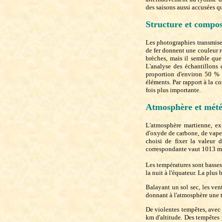
des saisons aussi accusées qu
Structure et compos
Les photographies transmises
de fer donnent une couleur r
brèches, mais il semble que
L'analyse des échantillons
proportion d'environ 50 % 
éléments. Par rapport à la co
fois plus importante.
Atmosphère et mété
L'atmosphère martienne, ex
d'oxyde de carbone, de vapeu
choisi de fixer la valeur d
correspondante vaut 1013 mi
Les températures sont basse
la nuit à l'équateur. La plus
Balayant un sol sec, les ven
donnant à l'atmosphère une t
De violentes tempêtes, avec
km d'altitude. Des tempêtes 