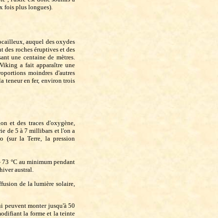
x fois plus longues).
rocailleux, auquel des oxydes
t des roches éruptives et des
sant une centaine de mètres.
iking a fait apparaître une
oportions moindres d'autres
a teneur en fer, environ trois
on et des traces d'oxygène,
 de 5 à 7 millibars et l'on a
o (sur la Terre, la pression
à - 73 °C au minimum pendant
hiver austral.
fusion de la lumière solaire,
ui peuvent monter jusqu'à 50
difiant la forme et la teinte