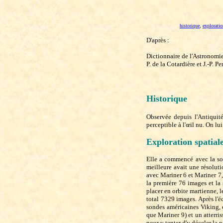
historique
,
exploratio
D'après :
Dictionnaire de l'Astronomie
P. de la Cotardière et J.-P. P
Historique
Observée depuis l'Antiqui
perceptible à l'œil nu. On lu
Exploration
spatial
Elle a commencé avec la son
meilleure avait une résolut
avec Mariner 6 et Mariner 7,
la première 76 images et la 
placer en orbite martienne, 
total 7329 images. Après l'é
sondes américaines Viking, 
que Mariner 9) et un atterris
pour y tenter d'y déceler la 