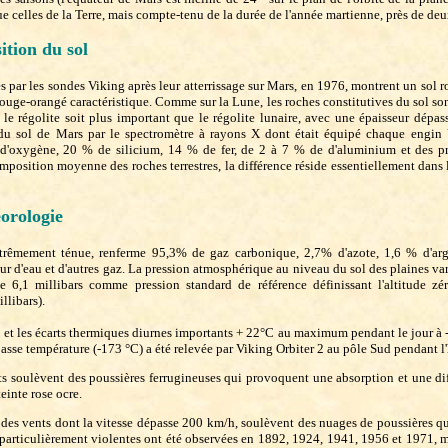
e celles de la Terre, mais compte-tenu de la durée de l'année martienne, près de deu
ition du sol
 par les sondes Viking après leur atterrissage sur Mars, en 1976, montrent un sol 
ouge-orangé caractéristique. Comme sur la Lune, les roches constitutives du sol son
 le régolite soit plus important que le régolite lunaire, avec une épaisseur dépas
 du sol de Mars par le spectromètre à rayons X dont était équipé chaque engin V
d'oxygène, 20 % de silicium, 14 % de fer, de 2 à 7 % de d'aluminium et des pr
mposition moyenne des roches terrestres, la différence réside essentiellement dans l
orologie
trêmement ténue, renferme 95,3% de gaz carbonique, 2,7% d'azote, 1,6 % d'arg
r d'eau et d'autres gaz. La pression atmosphérique au niveau du sol des plaines varie
e 6,1 millibars comme pression standard de référence définissant l'altitude zér
llibars).
s et les écarts thermiques diurnes importants + 22°C au maximum pendant le jour 
 basse température (-173 °C) a été relevée par Viking Orbiter 2 au pôle Sud pendant l'
ts soulèvent des poussières ferrugineuses qui provoquent une absorption et une dif
einte rose ocre.
 des vents dont la vitesse dépasse 200 km/h, soulèvent des nuages de poussières q
particulièrement violentes ont été observées en 1892, 1924, 1941, 1956 et 1971, mo