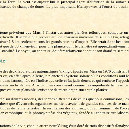
 la Terre. Le vent est aujourd'hui le principal agent d'altération de la surface 
'existence de champs de dunes. Le plus important,
Hellespontus
, à l'ouest du bassi
terne prévoient que Mars, à l'instar des autres planètes telluriques, comporte un
erficielle. Il semble que l'écorce ait une épaisseur moyenne de 40 à 50 km, attei
isser à 8 km seulement sous les grands bassins d'impact. Elle serait donc beaucou
n'est que de 30 km environ, pour une planète dont le diamètre est approximativement
 stabilité. Le noyau, au contraire, doit être relativement petit : son diamètre serait 
vie
e des deux laboratoires automatiques Viking déposés sur Mars en 1976 consistait à
s est, en effet, après la Terre, la planète du Système solaire où les conditions sont l
n dans l'atmosphère est l'indice que celle-ci fut jadis dense, ce qui renforce l'hypoth
couler sur la planète. Aussi, tout en considérant comme très improbable la présenc
ues estiment plausible l'existence de micro-organismes sur la planète.
ter, sur d'autres mondes, des formes différentes de celles que nous connaissons, l
othèse que d'éventuels organismes martiens avaient de grandes chances de se mani
iques de la vie terrestre : la respiration des animaux, qui consomment de l'oxy
gaz carbonique, et la photosynthèse des végétaux, fondée au contraire sur l'absorp
ations de la vie, chaque atterrisseur Viking était doté de trois dispositifs d'analy