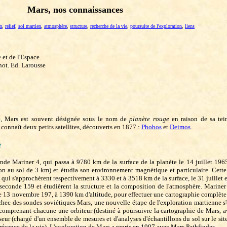
Mars, nos connaissances
n
,
relief
,
sol martien
,
atmosphère
,
structure
,
recherche de la vie
,
poursuite de l'exploration
,
liens
 et de l'Espace.
enot. Ed. Larousse
té, Mars est souvent désignée sous le nom de
planète rouge
en raison de sa tein
i connaît deux petits satellites, découverts en 1877 :
Phobos
et
Deimos
.
e
de Mariner 4, qui passa à 9780 km de la surface de la planète le 14 juillet 1965
ion au sol de 3 km) et étudia son environnement magnétique et particulaire. Cette 
 qui s'approchèrent respectivement à 3330 et à 3518 km de la surface, le 31 juillet e
seconde 159 et étudièrent la structure et la composition de l'atmosphère. Mariner
le 13 novembre 197, à 1390 km d'altitude, pour effectuer une cartographie complète d
chec des sondes soviétiques Mars, une nouvelle étape de l'exploration martienne s
comprenant chacune une orbiteur (destiné à poursuivre la cartographie de Mars, a
seur (chargé d'un ensemble de mesures et d'analyses d'échantillons du sol sur le site 
présence de la vie). L'exploration de Mars a repris en 1997 avec Mars Pathfinder.