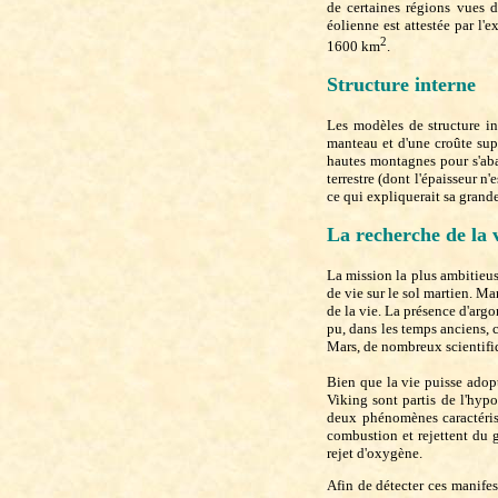
de certaines régions vues de
éolienne est attestée par l
2
1600 km
.
Structure interne
Les modèles de structure in
manteau et d'une croûte sup
hautes montagnes pour s'aba
terrestre (dont l'épaisseur 
ce qui expliquerait sa grande
La recherche de la 
La mission la plus ambitieus
de vie sur le sol martien. Mar
de la vie. La présence d'argo
pu, dans les temps anciens, 
Mars, de nombreux scientifiq
Bien que la vie puisse adop
Viking sont partis de l'hyp
deux phénomènes caractérist
combustion et rejettent du 
rejet d'oxygène.
Afin de détecter ces manifest