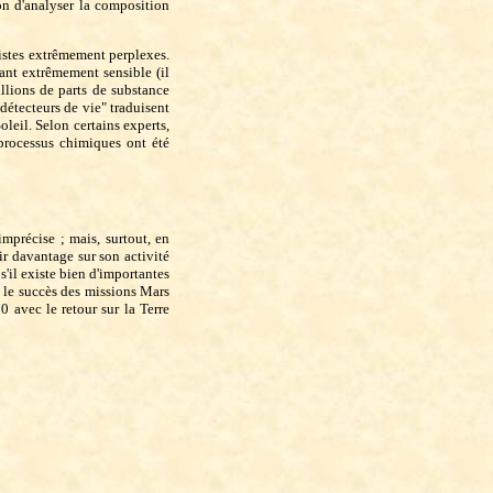
on d'analyser la composition
listes extrêmement perplexes.
tant extrêmement sensible (il
llions de parts de substance
détecteurs de vie" traduisent
leil. Selon certains experts,
 processus chimiques ont été
mprécise ; mais, surtout, en
oir davantage sur son activité
s'il existe bien d'importantes
s le succès des missions Mars
 avec le retour sur la Terre