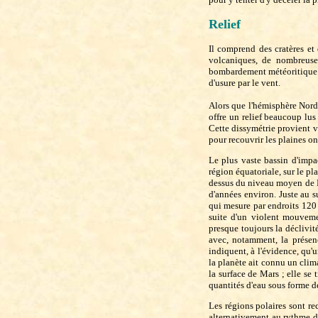
Relief
Il comprend des cratères et
volcaniques, de nombreuses
bombardement météoritique a
d'usure par le vent.
Alors que l'hémisphère Nord 
offre un relief beaucoup lu
Cette dissymétrie provient v
pour recouvrir les plaines ont
Le plus vaste bassin d'impa
région équatoriale, sur le p
dessus du niveau moyen de Ma
d'années environ. Juste au s
qui mesure par endroits 120 
suite d'un violent mouveme
presque toujours la déclivité
avec, notamment, la présenc
indiquent, à l'évidence, qu'
la planète ait connu un clima
la surface de Mars ; elle se
quantités d'eau sous forme d
Les régions polaires sont re
alternativement au rythme des