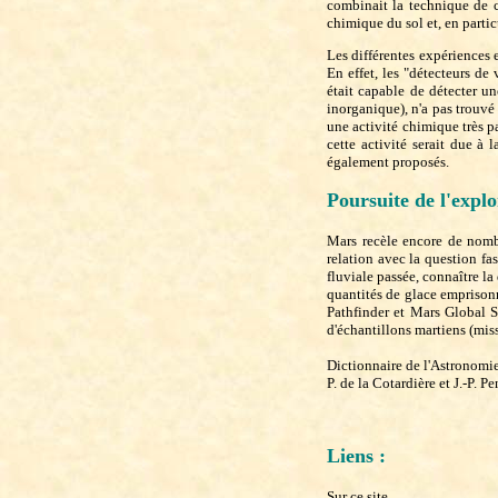
combinait la technique de c
chimique du sol et, en partic
Les différentes expériences 
En effet, les "détecteurs de
était capable de détecter u
inorganique), n'a pas trouvé
une activité chimique très p
cette activité serait due à
également proposés.
Poursuite de l'explo
Mars recèle encore de nombr
relation avec la question fas
fluviale passée, connaître la
quantités de glace emprisonn
Pathfinder et Mars Global S
d'échantillons martiens (mi
Dictionnaire de l'Astronomie
P. de la Cotardière et J.-P. P
Liens :
Sur ce site