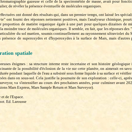
hromatographie gazeuse et celle de la spectrométrie de masse, avait pour foncti
ulier, de révéler la présence éventuelle de molécules organiques.
effectuées ont donné des résultats qui, dans un premier temps, ont laissé les spécia
 vie" ont fourni des réponses nettement positives, mais l'analyseur chimique, pour
ne proportion de matière organique égale à une part pour quelques dizaines de mi
 la moindre trace de molécules organiques. Il semble, en fait, que les réponses des "
articulière du sol martien, soumis continuellement au rayonnement ultraviolet du So
 la présence de superoxydes et d'hyperoxydes à la surface de Mars, mais d'autres
ration spatiale
euses énigmes : sa structure interne reste incertaine et son histoire géologique i
cinante de la possibilité d'éclosion de la vie sur cette planète, on aimerait en sav
 durée pendant laquelle de l'eau a subsisté sous forme liquide à sa surface et vérifier 
ées dans on sous-sol. Cela justifie la poursuite de son exploration : celle-ci, aprè
urveyor, va s'intensifier au cours des prochaines années, pour culminer avant 2020
ssions Mars Express, Mars Sample Return et Mars Surveyor).
 et de l'Espace.
enot. Ed. Larousse