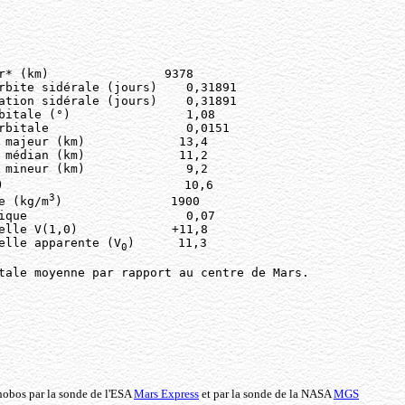
r* (km)                9378 

rbite sidérale (jours)    0,31891

ation sidérale (jours)    0,31891

bitale (°)                1,08   

rbitale                   0,0151 

 majeur (km)             13,4    

 médian (km)             11,2    

 mineur (km)              9,2   

)                         10,6

3
e (kg/m
)               1900   

ique                      0,07

elle V(1,0)             +11,8      

elle apparente (V
)      11,3       

0
tale moyenne par rapport au centre de Mars.
hobos par la sonde de l'ESA
Mars Express
et par la sonde de la NASA
MGS