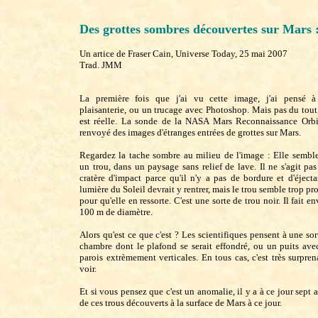
Des grottes sombres découvertes sur Mars 
Un artice de Fraser Cain, Universe Today, 25 mai 2007
Trad. JMM
La première fois que j'ai vu cette image, j'ai pensé 
plaisanterie, ou un trucage avec Photoshop. Mais pas du tout,
est réelle. La sonde de la NASA Mars Reconnaissance Orbi
renvoyé des images d'étranges entrées de grottes sur Mars.
Regardez la tache sombre au milieu de l'image : Elle semble
un trou, dans un paysage sans relief de lave. Il ne s'agit pas
cratère d'impact parce qu'il n'y a pas de bordure et d'éjecta
lumière du Soleil devrait y rentrer, mais le trou semble trop pr
pour qu'elle en ressorte. C'est une sorte de trou noir. Il fait e
100 m de diamètre.
Alors qu'est ce que c'est ? Les scientifiques pensent à une sor
chambre dont le plafond se serait effondré, ou un puits ave
parois extrèmement verticales. En tous cas, c'est très surpren
voir.
Et si vous pensez que c'est un anomalie, il y a à ce jour sept a
de ces trous découverts à la surface de Mars à ce jour.