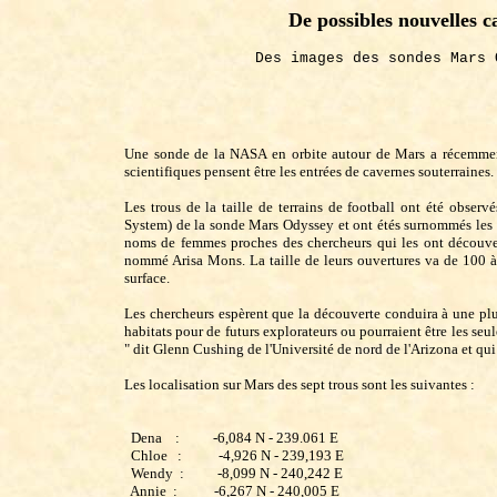
De possibles nouvelles c
Des images des sondes Mars 
Une sonde de la NASA en orbite autour de Mars a récemment 
scientifiques pensent être les entrées de cavernes souterraines.
Les trous de la taille de terrains de football ont été obs
System) de la sonde Mars Odyssey et ont étés surnommés les s
noms de femmes proches des chercheurs qui les ont découvert
nommé Arisa Mons. La taille de leurs ouvertures va de 100 à 
surface.
Les chercheurs espèrent que la découverte conduira à une plu
habitats pour de futurs explorateurs ou pourraient être les seu
" dit Glenn Cushing de l'Université de nord de l'Arizona et qui
Les localisation sur Mars des sept trous sont les suivantes :
  Dena    :          -6,084 N - 239.061 E

  Chloe   :           -4,926 N - 239,193 E

  Wendy  :          -8,099 N - 240,242 E

  Annie  :           -6,267 N - 240,005 E
