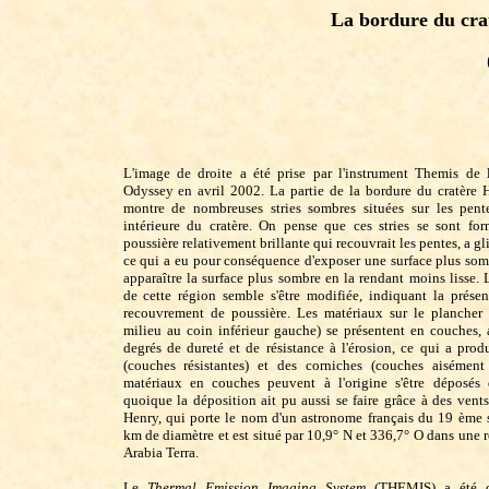
La bordure du cra
L'image de droite a été prise par l'instrument Themis de
Odyssey en avril 2002. La partie de la bordure du cratère 
montre de nombreuses stries sombres situées sur les pent
intérieure du cratère. On pense que ces stries se sont fo
poussière relativement brillante qui recouvrait les pentes, a gli
ce qui a eu pour conséquence d'exposer une surface plus som
apparaître la surface plus sombre en la rendant moins lisse.
de cette région semble s'être modifiée, indiquant la présen
recouvrement de poussière. Les matériaux sur le plancher 
milieu au coin inférieur gauche) se présentent en couches, 
degrés de dureté et de résistance à l'érosion, ce qui a produ
(couches résistantes) et des corniches (couches aisément
matériaux en couches peuvent à l'origine s'être déposés 
quoique la déposition ait pu aussi se faire grâce à des vents
Henry, qui porte le nom d'un astronome français du 19 ème s
km de diamètre et est situé par 10,9° N et 336,7° O dans un
Arabia Terra.
Le
Thermal Emission Imaging System
(THEMIS) a été d