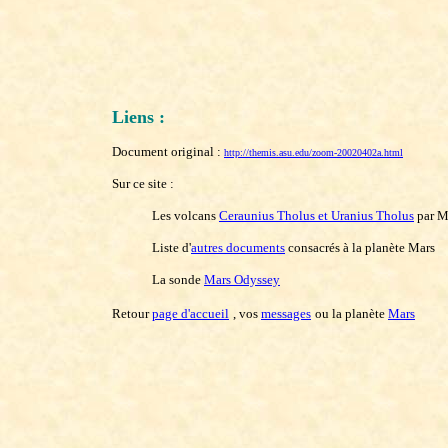
Liens :
Document original :
http://themis.asu.edu/zoom-20020402a.html
Sur ce site :
Les volcans
Ceraunius Tholus et Uranius Tholus
par Ma
Liste d'
autres documents
consacrés à la planète Mars
La sonde
Mars Odyssey
Retour
page d'accueil
, vos
messages
ou la planète
Mars