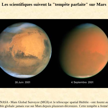
Les scientifiques suivent la "tempête parfaite" sur Mars
 NASA - Mars Global Surveyor (MGS) et le télescope spatial Hubble - ont fourni 
able globale jamais vue sur Mars depuis plusieurs décennies. Cette tempête a formé