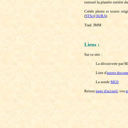
entouré la planète entière du
Crédit photo et textes ori
(
STScI
/
AURA
)
Trad. JMM
Liens :
Sur ce site :
La découverte par M
Liste d'
autres docum
La sonde
MGS
Retour
page d'accueil
, vos
m