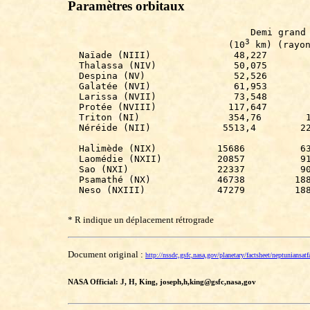
Paramètres orbitaux
                                 Demi grand 
3
                             (10
 km) (rayon
  Naïade (NIII)               48,227        
  Thalassa (NIV)              50,075        
  Despina (NV)                52,526        
  Galatée (NVI)               61,953        
  Larissa (NVII)              73,548        
  Protée (NVIII)             117,647        
  Triton (NI)                354,76        1
  Néréide (NII)             5513,4        22
  Halimède (NIX)           15686          63
  Laomédie (NXII)          20857          91
  Sao (NXI)                22337          90
  Psamathé (NX)            46738         188
  Neso (NXIII)             47279         188
* R indique un déplacement rétrograde
Document original :
http://nssdc,gsfc,nasa,gov/planetary/factsheet/neptuniansatf
NASA Official: J, H, King, joseph,h,king@gsfc,nasa,gov