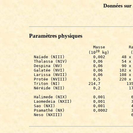
Données sur l
Paramètres physiques
                           Masse          Ra
20
                         (10
 kg)         (
  Naïade (NIII)            0,002       48 x 
  Thalassa (NIV)           0,06        54 x 
  Despina (NV)             0,06        90 x 
  Galatée (NVI)            0,06       102 x 
  Larissa (NVII)           0,06       108 x 
  Protée (NVIII)           0,5        220 x 
  Triton (NI)            214,7           135
  Néréide (NII)            0,2            17
  Halimede (NIX)           0,001           6
  Laomedeia (NXII)         0,001           3
  Sao (NXI)                0,001           4
  Psamathé (NX)            0,0002          3
  Neso (NXIII)                             6