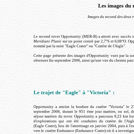
Les images du 
Images du second des deux r
Le second rover Opportunity (MER-B) a atterri avec succès sur
Meridiani Planii
sur un point centré par 2,7°S et 6,08°O. Oppo
nommé par la suite "Eagle Crater" ou "Cratère de l'Aigle".
Cette page présente des images d'Opportunity vues par la s
obtenues fin septembre 2006, ainsi qu'une vue du chemin parc
Le trajet de "Eagle" à "Victoria" :
Opportunity a atteint la bordure du cratère "Victoria" le 2
septembre 2006, durant le 951 ème jour martien, ou sol, d
séjour martien du rover. Opportunity a parcouru 9,23 km lor
d'explorations qui ont été conduites du cratère de l'Aigl
(Eagle Crater), lieu de l'atterrisage en janvier 2004, puis à l'es
vers le cratère Endurance (Endurance Crater) où il a investigu