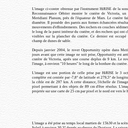
L'image ci-contre obtenue par l'instrument HiRISE de la so
Reconnaissance Orbiter montre le cratère de Victoria, un 
Meridiani Planum, près de l'équateur de Mars. Le cratère f
diamètre. Il possède des parois aux formes échancrées résulta
mouvements d'effondrements. Des rochers en couches sédimen
le long de la paroi intéreur du cratère, et des rochers qui ont 
visibles sur la plancher du cratère. Ce dernier est occupé
champ de dunes de sable.
Depuis janvier 2004, le rover Opportunity opère dans Mer
jours avant que cette image ne soit prise, Opportunity est arr
cratère de Victoria, après une course deplus de 9 km. Le rov
l'image, à environ "10 heures" le long de la bordure du cratère.
L'image est une portion de celle prise par HiRISE le 3 oc
complète est centrée par -7,8° de latitude et 279,5° de longitu
la cible est de 297 km. A cette distance, l'échelle de l'imag
pixel permettant à des objets de 89 cm d'être résolus. L'ima
projetée sur une carte de 25 cm par pixel et le nord est vers le 
L'image a été prise au temps local martien de 15h30 et la scène
Soleil à environ 30,3° degrés au-dessus de l'horizon. La saison 