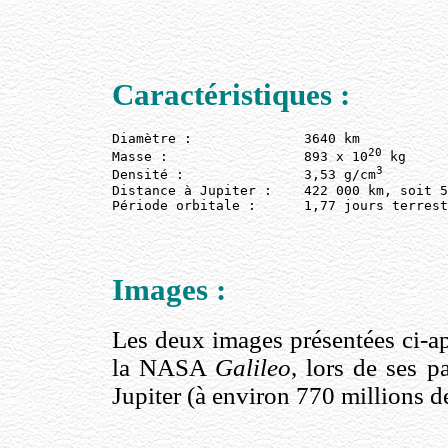
Caractéristiques :
Diamètre :              3640 km

20
Masse :                 893 x 10
 kg 

Densité :               3,53 g/cm
Distance à Jupiter :    422 000 km, soit 5
Période orbitale :      1,77 jours terrest
Images :
Les deux images présentées ci-apr
la NASA
Galileo
, lors de ses p
Jupiter (à environ 770 millions d