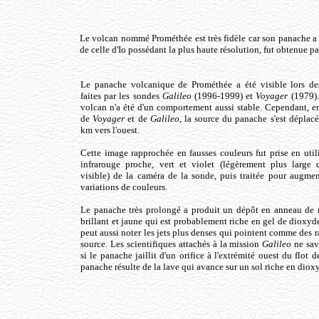
Le volcan nommé Prométhée est très fidèle car son panache a é
de celle d'Io possédant la plus haute résolution, fut obtenue p
Le panache volcanique de Prométhée a été visible lors de
faites par les sondes
Galileo
(1996-1999) et
Voyager
(1979).
volcan n'a été d'un comportement aussi stable. Cependant, en
de
Voyager
et de
Galileo
, la source du panache s'est déplac
km vers l'ouest.
Cette image rapprochée en fausses couleurs fut prise en utilis
infrarouge proche, vert et violet (légèrement plus large 
visible) de la caméra de la sonde, puis traitée pour augmen
variations de couleurs.
Le panache très prolongé a produit un dépôt en anneau de 
brillant et jaune qui est probablement riche en gel de dioxyd
peut aussi noter les jets plus denses qui pointent comme des r
source. Les scientifiques attachés à la mission
Galileo
ne sav
si le panache jaillit d'un orifice à l'extrémité ouest du flot d
panache résulte de la lave qui avance sur un sol riche en diox