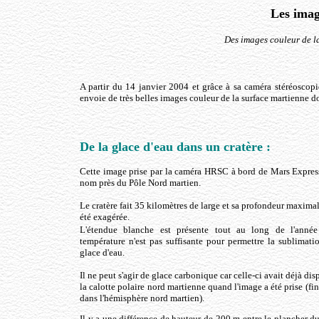
Les imag
Des images couleur de l
A partir du 14 janvier 2004 et grâce à sa caméra stéréosco
envoie de très belles images couleur de la surface martienne do
De la glace d'eau dans un cratère :
Cette image prise par la caméra HRSC à bord de Mars Express 
nom près du Pôle Nord martien.
Le cratère fait 35 kilomètres de large et sa profondeur maximale
été exagérée.
L'étendue blanche est présente tout au long de l'année
température n'est pas suffisante pour permettre la sublimati
glace d'eau.
Il ne peut s'agir de glace carbonique car celle-ci avait déjà dis
la calotte polaire nord martienne quand l'image a été prise (fin 
dans l'hémisphère nord martien).
Il y a une différence de hauteur de 200 m entre le plancher du