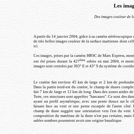
Les imag
Des images couleur de l
A partir du 14 janvier 2004, grâce à sa caméra stéréoscopiqu
de très belles images couleur de la surface martienne dont cel
ici.
Ces images, prises par la caméra HRSC de Mars Express, mont
ème
ont été prises durant la 427
orbite en mai 2004, et montr
images sont centrées par 303° E et 43° S du système de coordo
Le cratère fait environ 45 km de large et 2 km de profondeu
Dans la partie nord-est du cratère, le champ de dunes comple
fait 7 km de large et 12 km de long. Dans des zones arides de
Terre, ces structures sont appelées "barcanes". Ce sont des du
ayant un profil asymétrique, avec une pente douce sur le cô
faisant face au vent et une pente escarpée de l'autre côté. 
champ de dune suggère une orientation vers l'est du vent. 
composition du matériau de la dune n'est pas certaine, mais l
sables sombres pourraient avoir une origine basaltique.