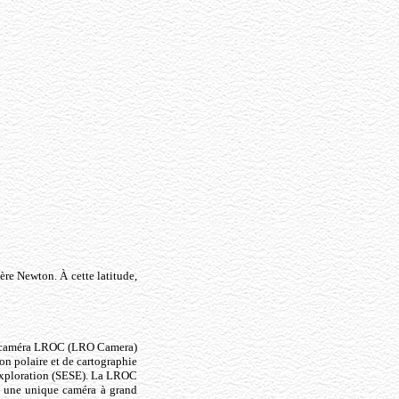
tère Newton. À cette latitude,
 La caméra LROC (LRO Camera)
ion polaire et de cartographie
e Exploration (SESE). La LROC
t une unique caméra à grand