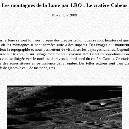
Les montagnes de la Lune par LRO : Le cratère Cabeus
Novembre 2009
 la Terre se sont formées lorsque des plaques tectoniques se sont heurtées et que 
e, où les montagnes se sont formées suite à des impacts. Des images qui montren
èlent la topographie et nous permettent de visualiser les paysages lunaires. Cepend
rne sur le côté, et sur l'image montrée ici d'environ 70°. De telles opportunités sont
 vue est dirigée vers le nord-est, à travers le bord nord du cratère Cabeus. Ce cratèr
 des zones situées en permanence dans l'ombre. Des telles régions sont d'un gra
fs de glaces (d'eau, de méthane, etc).