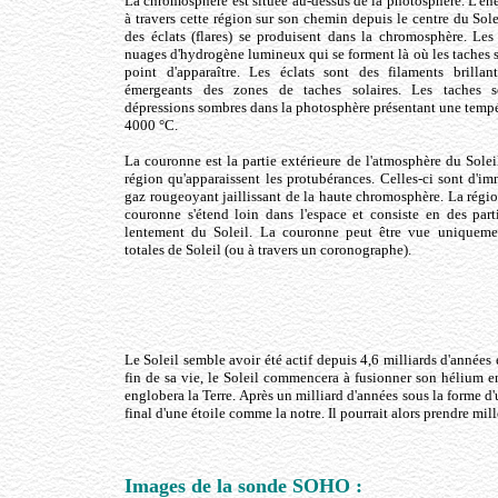
La chromosphère est située au-dessus de la photosphère. L'éne
à travers cette région sur son chemin depuis le centre du Sol
des éclats (flares) se produisent dans la chromosphère. Le
nuages d'hydrogène lumineux qui se forment là où les taches so
point d'apparaître. Les éclats sont des filaments brilla
émergeants des zones de taches solaires. Les taches s
dépressions sombres dans la photosphère présentant une tempé
4000 °C.
La couronne est la partie extérieure de l'atmosphère du Soleil
région qu'apparaissent les protubérances. Celles-ci sont d'i
gaz rougeoyant jaillissant de la haute chromosphère. La régio
couronne s'étend loin dans l'espace et consiste en des parti
lentement du Soleil. La couronne peut être vue uniquemen
totales de Soleil (ou à travers un coronographe).
Le Soleil semble avoir été actif depuis 4,6 milliards d'années 
fin de sa vie, le Soleil commencera à fusionner son hélium en
englobera la Terre. Après un milliard d'années sous la forme d'u
final d'une étoile comme la notre. Il pourrait alors prendre mi
Images de la sonde SOHO :