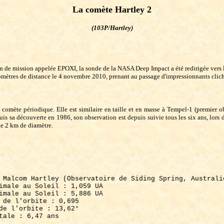
La comète Hartley 2
(103P/Hartley)
n de mission appelée EPOXI, la sonde de la NASA Deep Impact a été redirigée vers l
omètres de distance le 4 novembre 2010, prenant au passage d'impressionnants clic
comète périodique. Elle est similaire en taille et en masse à Tempel-1 (premier o
is sa découverte en 1986, son observation est depuis suivie tous les six ans, lor
de 2 km de diamètre.
 Malcom Hartley (Observatoire de Siding Spring, Australi
imale au Soleil : 1,059 UA
imale au Soleil : 5,886 UA
 de l'orbite : 0,695
de l'orbite : 13,62°
tale : 6,47 ans