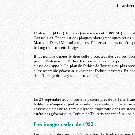
L'astéro
L'astéroïde (4179) Toutatis (anciennement 1989 AC) a été d
Caussols en France sur des plaques photographiques prises s
Maury et Derral Mulholland, lors d'observations astrométriques 
le long trait sur cette image.
Il fut nommé d'après le dieu celte protecteur des gaulois. So
juste à l'intérieur de l'orbite terrestre à la ceinture principale 
classe des
Appolo
. Le plan de l'orbite de Toutatis est plus pro
autre astéroïde géocroiseur (coupant l'orbite terrestre). En d
de la Terre (voir images radar suivantes).
Le 29 septembre 2004, Toutatis passera près de la Terre à une
faible de n'importe quel astéroïde ou comète connus entre 
l'astéroïde près de la Terre est que sa trajectoire dans les sièc
astéroïdes géocroiseurs, l'orbite de Toutatis apparaît être une 
Les images radar de 1992 :
Les images ci-dessous ont été prises lors du dernier passage de