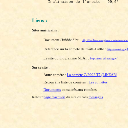
- Inclinaison de l'orbite : 99,6°
Liens :
Sites américains :
Document
Hubble Site
:
http://hubblesite.org/newscenter/newsde
Référence sur la comète de Swift-Tuttle :
http://cometogra
Le site du programme NEAT :
http://neat.jpl.nasa.gov/
Sur ce site :
Autre comète :
La comète C/2002 T7 (LINEAR)
Retour à la liste de comètes :
Les comètes
Documents
consacrés aux comètes
Retour
page d'accueil
du site ou vos
messages