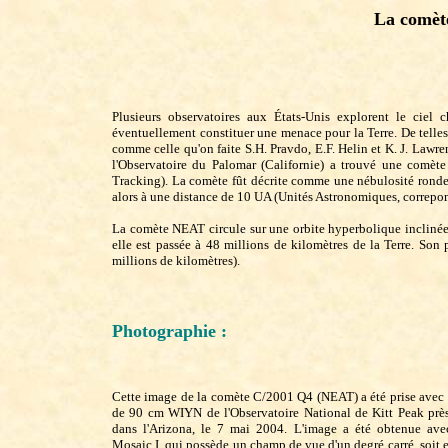
La comèt
Plusieurs observatoires aux États-Unis explorent le ciel
éventuellement constituer une menace pour la Terre. De telle
comme celle qu'on faite S.H. Pravdo, E.F. Helin et K. J. Lawr
l'Observatoire du Palomar (Californie) a trouvé une comè
Tracking). La comète fût décrite comme une nébulosité ronde 
alors à une distance de 10 UA (Unités Astronomiques, correponda
La comète NEAT circule sur une orbite hyperbolique inclinée d
elle est passée à 48 millions de kilomètres de la Terre. Son
millions de kilomètres).
Photographie :
Cette image de la comète C/2001 Q4 (NEAT) a été prise avec 
de 90 cm WIYN de l'Observatoire National de Kitt Peak prè
dans l'Arizona, le 7 mai 2004. L'image a été obtenue ave
Mosaic I, qui possède un champ de vue d'un degré carré, soit 