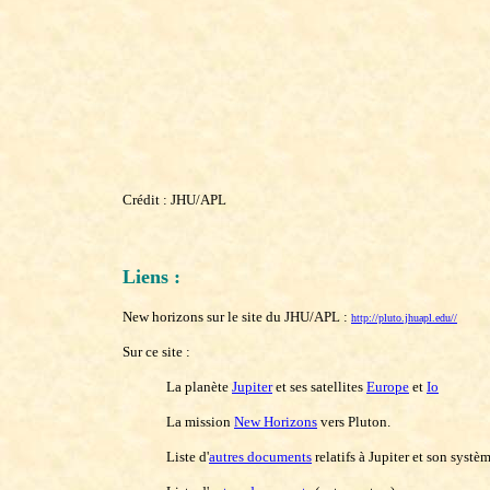
Crédit : JHU/APL
Liens :
New horizons sur le site du JHU/APL :
http://pluto.jhuapl.edu//
Sur ce site :
La planète
Jupiter
et ses satellites
Europe
et
Io
La mission
New Horizons
vers Pluton.
Liste d'
autres documents
relatifs à Jupiter et son systèm